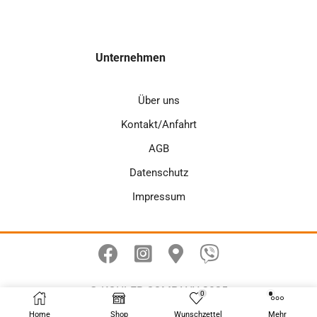
Unternehmen
Über uns
Kontakt/Anfahrt
AGB
Datenschutz
Impressum
© KOHLER COMPANY 2025
0
Home
Shop
Wunschzettel
Mehr