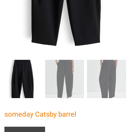
someday Catsby barrel