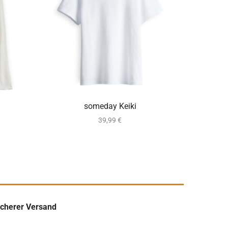
e
ca. 2-5 Werktage
someday Keiki
39,99
€
icherer Versand