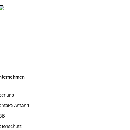
nternehmen
ber uns
ontakt/Anfahrt
GB
atenschutz