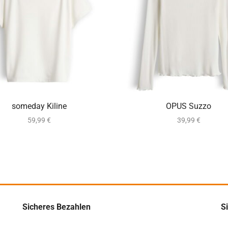
ca. 2-5 Werktage
ca. 2-5 Werktag
someday Kiline
OPUS Suzzo
59,99
€
39,99
€
Sicheres Bezahlen
S