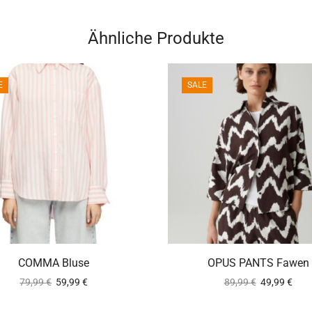
Ähnliche Produkte
E
SALE
ca. 2-5 Werktage
ca. 2-5 Werktag
COMMA Bluse
OPUS PANTS Fawen
79,99
€
59,99
€
89,99
€
49,99
€