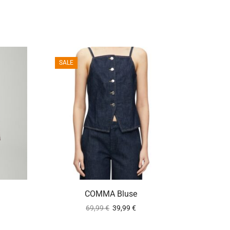
SALE
e
ca. 2-5 Werktage
COMMA Bluse
69,99
€
39,99
€