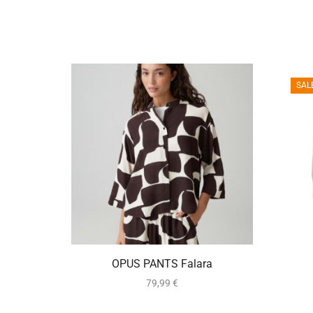
SAL
ca. 2-5 Werktage
OPUS PANTS Falara
79,99
€