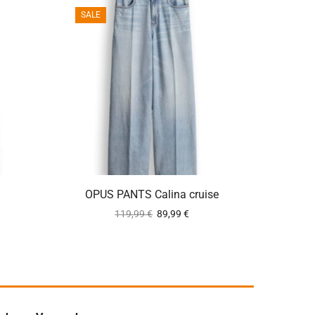
SALE
SALE
e
ca. 2-5 Werktage
OPUS PANTS Calina cruise
TONI
119,99
€
89,99
€