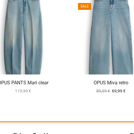
SALE
ca. 2-5 Werktage
ca. 2-5 Werktag
OPUS PANTS Mari clear
OPUS Miva retro
119,99
€
89,99
€
69,99
€