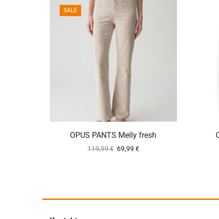
SALE
ca. 2-5 Werktage
OPUS PANTS Melly fresh
119,99
€
69,99
€