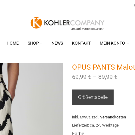
HOME
SHOP
NEWS
KONTAKT
MEIN KONTO
OPUS PANTS Malott
69,99
€
–
89,99
€
Größentabelle
inkl. MwSt.
zzgl.
Versandkosten
Lieferzeit:
ca. 2-5 Werktage
Farbe