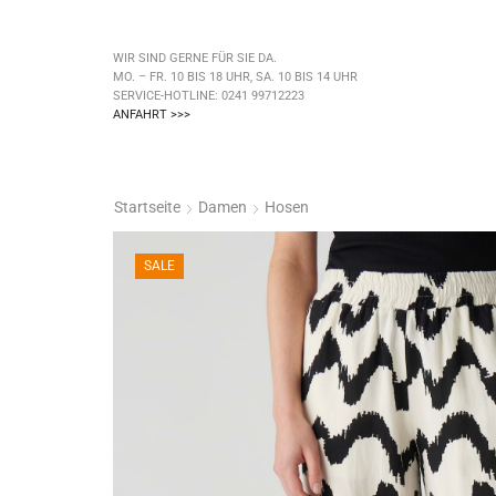
WIR SIND GERNE FÜR SIE DA.
MO. – FR. 10 BIS 18 UHR, SA. 10 BIS 14 UHR
SERVICE-HOTLINE: 0241 99712223
ANFAHRT >>>
Startseite
Damen
Hosen
SALE