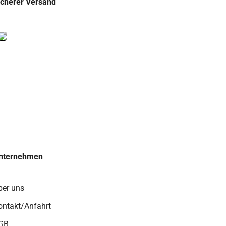
icherer Versand
nternehmen
ber uns
ontakt/Anfahrt
GB