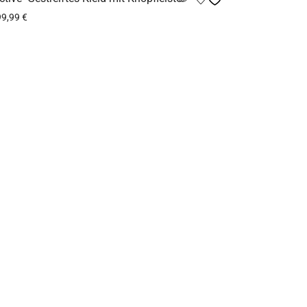
99,99
€
ndkosten
a. 2-5 Werktage
ng wählen