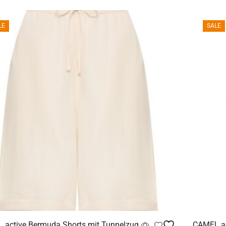
LE
SALE
 active Bermuda Shorts mit Tunnelzug
CAMEL act